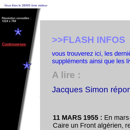
-
Vous êtes le 38995 ème visiteur
-----------------
>>FLASH INFOS
Nouveaux
articles
Controverses
vous trouverez ici, les dern
du CREAC
suppléments ainsi que les 
A lire :
Jacques Simon répo
11 MARS 1955 :
En mars-a
Caire un Front algérien, r