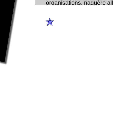
organisations, naguère al
du Manifeste et de la Libe
PALN (Djich Et Tahir), arm
pouvoir de décision », lai
politique du problème algé
très nette avec la procla
restauration de l’État algé
islamiques ». Fait significa
1955 au Caire, de l’annive
PPA.
Nouveau livre ...
L’ALGÉRIE DANS LA SECOND
GUERRE MONDIALE
En 1939, l’Algérie s’engage 
réticence dans la guerre. La défai
juin 1940 crée un traumatisme qu